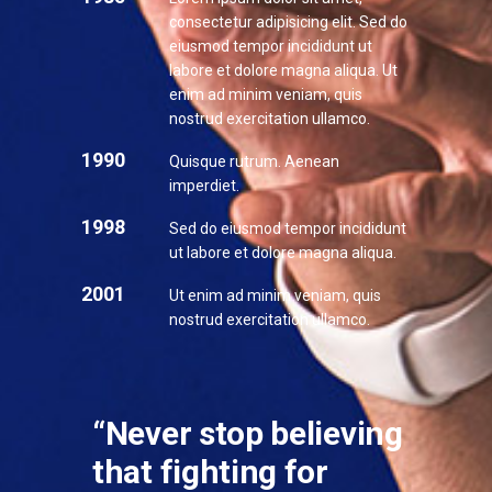
consectetur adipisicing elit. Sed do
eiusmod tempor incididunt ut
labore et dolore magna aliqua. Ut
enim ad minim veniam, quis
nostrud exercitation ullamco.
1990
Quisque rutrum. Aenean
imperdiet.
1998
Sed do eiusmod tempor incididunt
ut labore et dolore magna aliqua.
2001
Ut enim ad minim veniam, quis
nostrud exercitation ullamco.
“Never stop believing
that fighting for