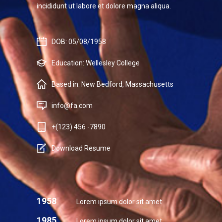
incididunt ut labore et dolore magna aliqua.
DOB: 05/08/1958
Education: Wellesley College
Based in: New Bedford, Massachusetts
info@fa.com
+(123) 456 -7890
Download Resume
1958
Lorem ipsum dolor sit amet
1985
Lorem ipsum dolor sit amet,