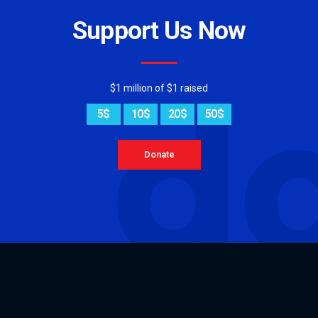
Support Us Now
d
$1 million of $1 raised
5$
10$
20$
50$
Donate