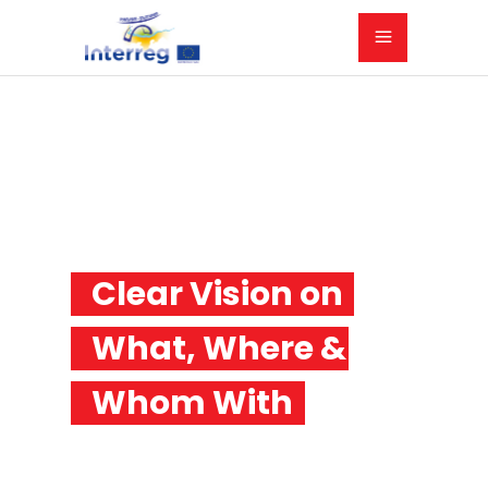
Clear Vision on
What, Where &
Whom With