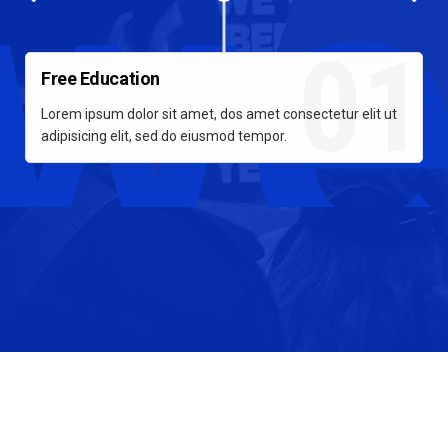
we
01
Free Education
Lorem ipsum dolor sit amet, dos amet consectetur elit ut
L
adipisicing elit, sed do eiusmod tempor.
a