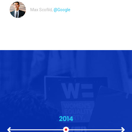
Max Scofild,
@Google
2014