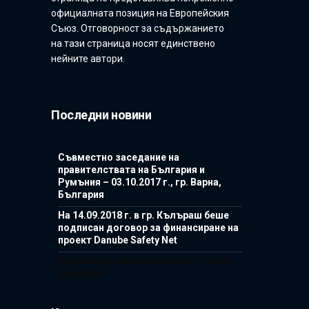
официалната позиция на Европейския
Съюз. Отговорност за съдържанието
на тази страница носят единствено
нейните автори.
Последни новини
Съвместно заседание на
правителствата на България и
Румъния – 03.10.2017 г., гр. Варна,
България
На 14.09.2018 г. в гр. Кълъраш беше
подписан договор за финансиране на
проект Danube Safety Net
Откриваща среща по проект Danube
Safety Net