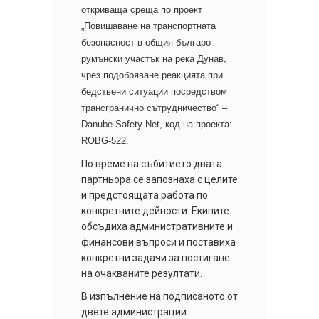
откриваща среща по проект
„Повишаване на транспортната
безопасност в общия българо-
румънски участък на река Дунав,
чрез подобряване реакцията при
бедствени ситуации посредством
трансгранично сътрудничество“ –
Danube Safety Net, код на проекта:
ROBG-522.
По време на събитието двата
партньора се запознаха с целите
и предстоящата работа по
конкретните дейности. Екипите
обсъдиха административните и
финансови въпроси и поставиха
конкретни задачи за постигане
на очакваните резултати.
В изпълнение на подписаното от
двете администрации