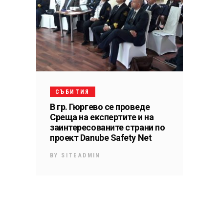
СЪБИТИЯ
В гр. Гюргево се проведе
Среща на експертите и на
заинтересованите страни по
проект Danube Safety Net
BY
SITEADMIN