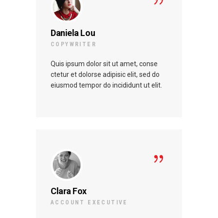
Daniela Lou
St
COPYWRITER
MA
Quis ipsum dolor sit ut amet, conse
Qui
ctetur et dolorse adipisic elit, sed do
ctet
eiusmod tempor do incididunt ut elit.
eiu
Clara Fox
Lo
ACCOUNT EXECUTIVE
SE