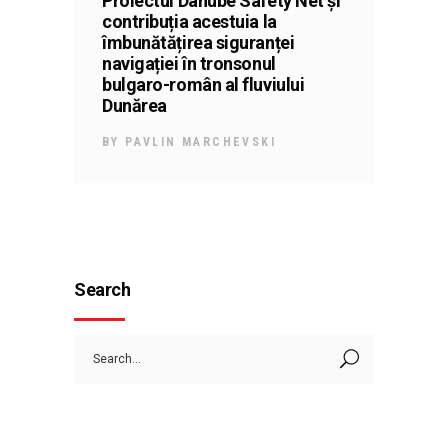
Proiectul Danube Safety Net și
contribuția acestuia la
îmbunătățirea siguranței
navigației în tronsonul
bulgaro-român al fluviului
Dunărea
BY
PAVLIN MARCHEVSKI
Search
Search
for: