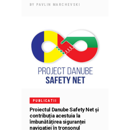
BY
PAVLIN MARCHEVSKI
PUBLICATII
Proiectul Danube Safety Net și
contribuția acestuia la
îmbunătățirea siguranței
navigației în tronsonul