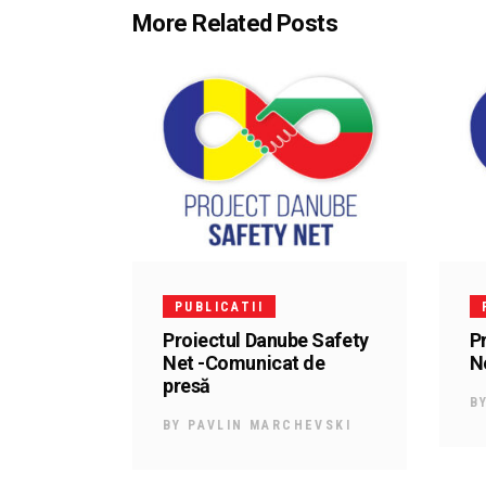
More Related Posts
PUBLICATII
Proiectul Danube Safety
P
Net -Comunicat de
Ne
presă
B
BY
PAVLIN MARCHEVSKI