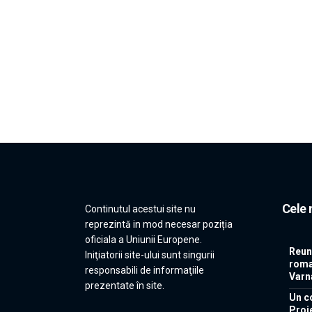
Cele 
Continutul acestui site nu
reprezintă in mod necesar poziția
oficiala a Uniunii Europene.
Reun
Iniţiatorii site-ului sunt singurii
roma
responsabili de informaţiile
Varn
prezentate în site.
Un co
Proi