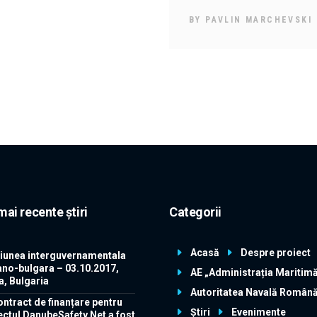
BY
PAVLIN MARCHEVSKI
mai recente știri
Categorii
Acasă
Despre proiect
iunea interguvernamentala
no-bulgara – 03.10.2017,
AE „Administrația Maritim
a, Bulgaria
Autoritatea Navală Român
ntract de finanțare pentru
Știri
Evenimente
ectul DanubeSafety Net a fost