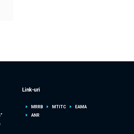
Link-uri
MRRB
MTITC
EAMA
ă”
ANR
ă