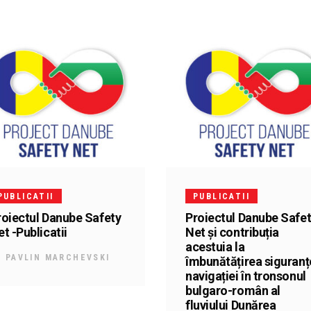
PUBLICATII
PUBLICATII
roiectul Danube Safety
Proiectul Danube Safe
t -Publicatii
Net și contribuția
acestuia la
Y
PAVLIN MARCHEVSKI
îmbunătățirea siguranț
navigației în tronsonul
bulgaro-român al
fluviului Dunărea