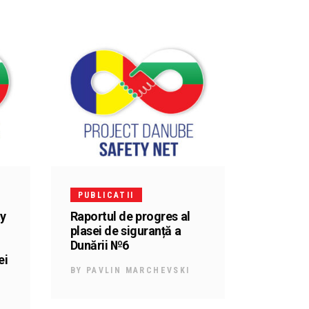
PUBLICATII
ty
Raportul de progres al
plasei de siguranță a
Dunării №6
ei
BY
PAVLIN MARCHEVSKI