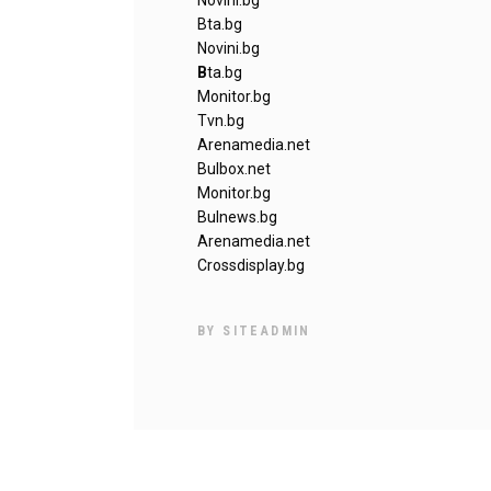
Novini.bg
Bta.bg
Novini.bg
B
ta.bg
Monitor.bg
Tvn.bg
Arenamedia.net
Bulbox.net
Monitor.bg
Bulnews.bg
Arenamedia.net
Crossdisplay.bg
BY
SITEADMIN