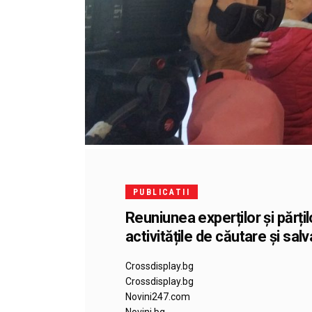
PUBLICATII
Reuniunea experților și părțilo
activitățile de căutare și s
Crossdisplay.bg
Crossdisplay.bg
Novini247.com